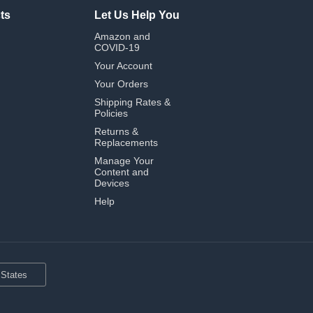
ts
Let Us Help You
Amazon and
COVID-19
Your Account
Your Orders
Shipping Rates &
Policies
Returns &
Replacements
Manage Your
Content and
Devices
Help
 States