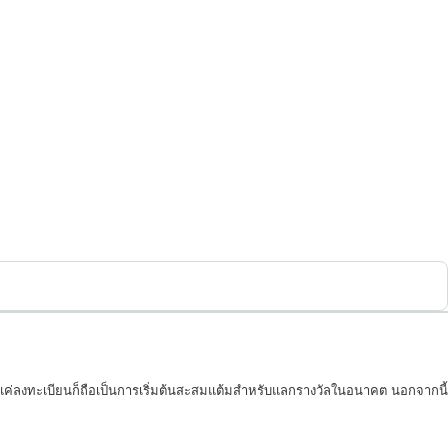
ยงแค่ลงทะเบียนก็ถือเป็นการเริ่มต้นสะสมแต้มสำหรับแลกรางวัลในอนาคต นอกจากนี้