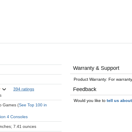
Warranty & Support
Product Warranty: For warranty
Feedback
394 ratings
s
Would you like to
tell us abou
eo Games (
See Top 100 in
tion 4 Consoles
 inches; 7.41 ounces