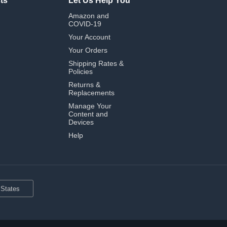
ts
Let Us Help You
Amazon and
COVID-19
Your Account
Your Orders
Shipping Rates &
Policies
Returns &
Replacements
Manage Your
Content and
Devices
Help
 States