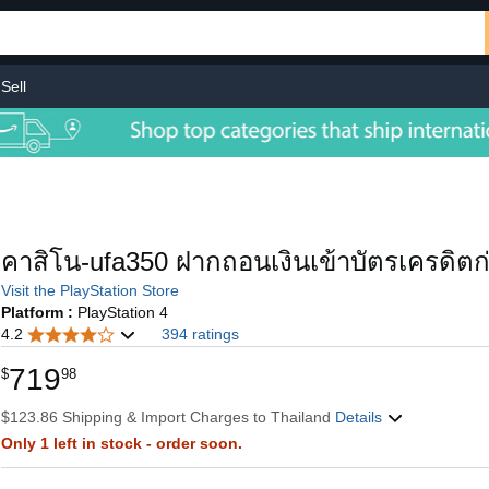
Sell
คาสิโน-ufa350 ฝากถอนเงินเข้าบัตรเครดิตก่
Visit the PlayStation Store
Platform :
PlayStation 4
4.2
394 ratings
719
$
98
$123.86 Shipping & Import Charges to Thailand
Details
Only 1 left in stock - order soon.