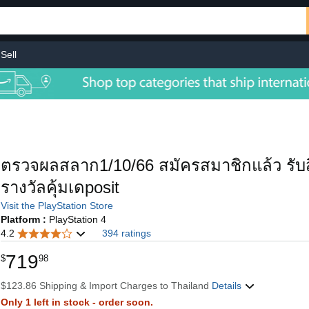
Sell
ตรวจผลสลาก1/10/66 สมัครสมาชิกแล้ว รับส
รางวัลคุ้มเดposit
Visit the PlayStation Store
Platform :
PlayStation 4
4.2
394 ratings
719
$
98
$123.86 Shipping & Import Charges to Thailand
Details
Only 1 left in stock - order soon.