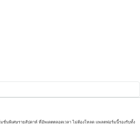
นพิเศษรายสัปดาห์ ที่อัพเดตตลอดเวลา ไม่ต้องโหลด แพลตฟอร์มนี้รองรับทั้ง