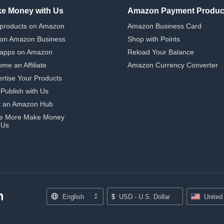
e Money with Us
Amazon Payment Produc
 products on Amazon
Amazon Business Card
 on Amazon Business
Shop with Points
 apps on Amazon
Reload Your Balance
me an Affiliate
Amazon Currency Converter
rtise Your Products
-Publish with Us
t an Amazon Hub
e More Make Money
 Us
English
$
USD - U.S. Dollar
United