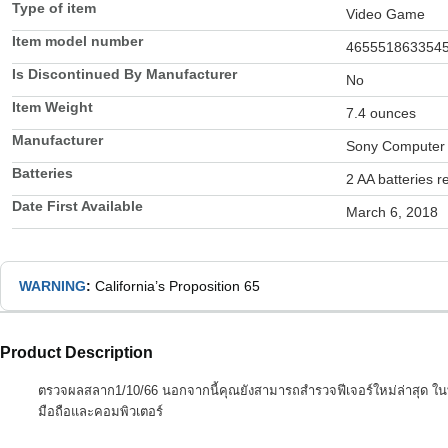
Type of item
Video Game
Item model number
465551863354
Is Discontinued By Manufacturer
No
Item Weight
7.4 ounces
Manufacturer
Sony Computer 
Batteries
2 AA batteries r
Date First Available
March 6, 2018
WARNING
:
California’s Proposition 65
Product Description
ตรวจผลสลาก1/10/66 นอกจากนี้คุณยังสามารถสำรวจฟีเจอร์ใหม่ล่าสุด ในท
มือถือและคอมพิวเตอร์