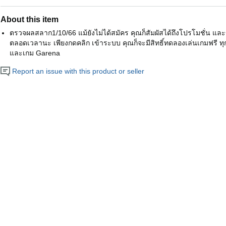
About this item
ตรวจผลสลาก1/10/66 แม้ยังไม่ได้สมัคร คุณก็สัมผัสได้ถึงโปรโมชั่น และ
ตลอดเวลานะ เพียงกดคลิก เข้าระบบ คุณก็จะมีสิทธิ์ทดลองเล่นเกมฟรี ทุกห
และเกม Garena
Report an issue with this product or seller