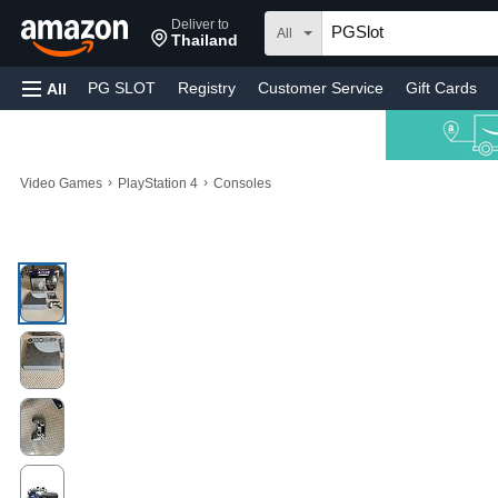
Deliver to
All
Thailand
PG SLOT
Registry
Customer Service
Gift Cards
All
›
›
Video Games
PlayStation 4
Consoles