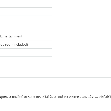
5
Entertainment
equired. (included)
ุกหมวดเกมอีกด้วย รวบรวมรางวัลได้สะดวกด้วยระบบการสะสมแต้ม และรับโปรโมชั่