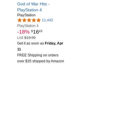
God of War Hits -
PlayStation 4
PlayStation
11,442
PlayStation 4
-18%
16
$
43
List:
$19.99
Get it as soon as
Friday, Apr
11
FREE Shipping on orders
over $35 shipped by Amazon