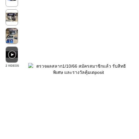
2 VIDEOS