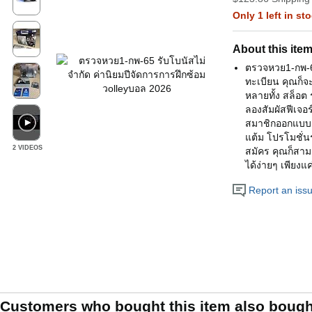
Only 1 left in st
About this ite
ตรวจหวย1-กพ-65
ทะเบียน คุณก็จ
หลายทั้ง สล็อต 
ลองสัมผัสฟีเจอ
สมาชิกออกแบบมา
แต้ม โปรโมชั่น
2 VIDEOS
สมัคร คุณก็สาม
ได้ง่ายๆ เพียงแ
Report an issue
Customers who bought this item also bough