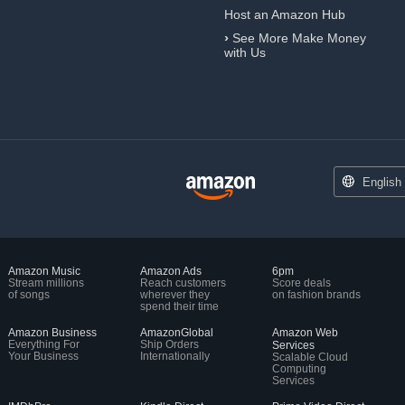
Host an Amazon Hub
›
See More Make Money
with Us
English
Amazon Music
Amazon Ads
6pm
Stream millions
Reach customers
Score deals
of songs
wherever they
on fashion brands
spend their time
Amazon Business
AmazonGlobal
Amazon Web
Everything For
Ship Orders
Services
Your Business
Internationally
Scalable Cloud
Computing
Services