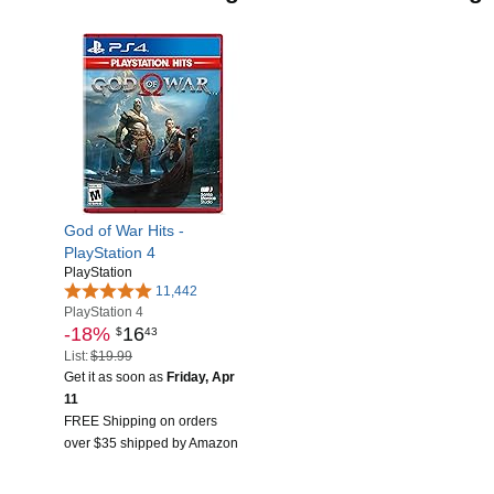
God of War Hits -
PlayStation 4
PlayStation
11,442
PlayStation 4
-18%
16
$
43
List:
$19.99
Get it as soon as
Friday, Apr
11
FREE Shipping on orders
over $35 shipped by Amazon