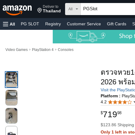
Deliver to
All
Thailand
PG SLOT
Registry
Customer Service
Gift Cards
S
All
›
›
Video Games
PlayStation 4
Consoles
ตรวจหวย1-
2026 พร้อ
Visit the PlayStat
Platform :
PlaySt
4.2
719
$
98
$123.86 Shipping
Only 1 left in st