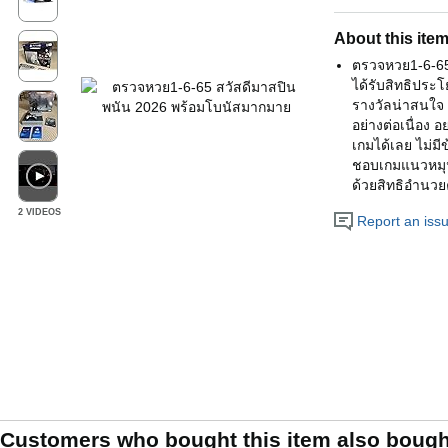
About this ite
ตรวจหวย1-6-65
ได้รับสิทธิประโ
รางวัลน่าสนใจ 
อย่างต่อเนื่อง
เกมได้เลย ไม่มี
ชอบเกมแนวหมุนว
ด้วยสิทธิอำนว
2 VIDEOS
Report an issue
Customers who bought this item also bough