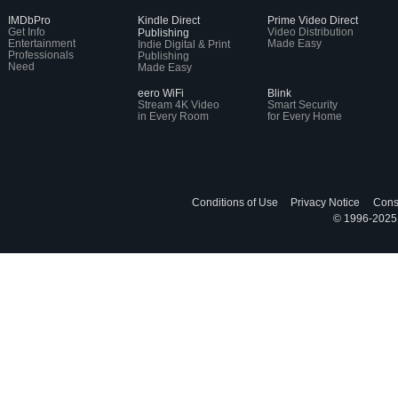
IMDbPro
Kindle Direct
Prime Video Direct
Get Info
Video Distribution
Publishing
Entertainment
Made Easy
Indie Digital & Print
Professionals
Publishing
Need
Made Easy
eero WiFi
Blink
Stream 4K Video
Smart Security
in Every Room
for Every Home
Conditions of Use
Privacy Notice
Cons
© 1996-2025, 