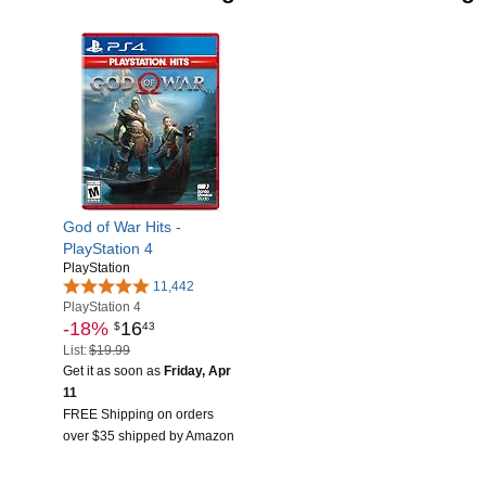
God of War Hits -
PlayStation 4
PlayStation
11,442
PlayStation 4
-18%
16
$
43
List:
$19.99
Get it as soon as
Friday, Apr
11
FREE Shipping on orders
over $35 shipped by Amazon