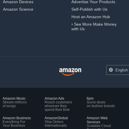
Amazon Devices
Advertise Your Products
Amazon Science
Self-Publish with Us
Host an Amazon Hub
›
See More Make Money
with Us
English
Amazon Music
Amazon Ads
6pm
Stream millions
Reach customers
Score deals
of songs
wherever they
on fashion brands
spend their time
Amazon Business
AmazonGlobal
Amazon Web
Everything For
Ship Orders
Services
Your Business
Internationally
Scalable Cloud