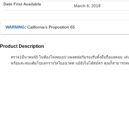
Date First Available
March 6, 2018
WARNING
:
California’s Proposition 65
Product Description
ตรวจ1มีนาคม65 ไม่ต้องโหลดแอป แพลตฟอร์มรองรับทั้งมือถือแลคอม เล่นไ
พร้อมสะสมแต้มไปแลกรางวัลในอนาคต แม้ยังไม่ได้สมัคร คุณก็สามารถทดลอง