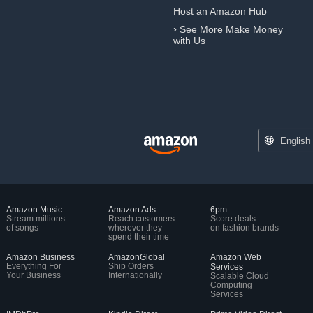
Host an Amazon Hub
›
See More Make Money
with Us
English
Amazon Music
Amazon Ads
6pm
Stream millions
Reach customers
Score deals
of songs
wherever they
on fashion brands
spend their time
Amazon Business
AmazonGlobal
Amazon Web
Everything For
Ship Orders
Services
Your Business
Internationally
Scalable Cloud
Computing
Services