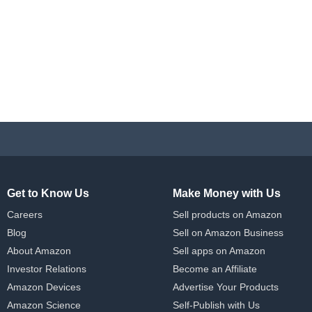
Get to Know Us
Make Money with Us
Careers
Sell products on Amazon
Blog
Sell on Amazon Business
About Amazon
Sell apps on Amazon
Investor Relations
Become an Affiliate
Amazon Devices
Advertise Your Products
Amazon Science
Self-Publish with Us