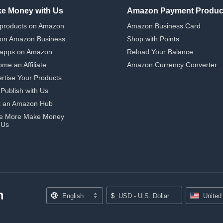
e Money with Us
Amazon Payment Produc
 products on Amazon
Amazon Business Card
 on Amazon Business
Shop with Points
 apps on Amazon
Reload Your Balance
me an Affiliate
Amazon Currency Converter
rtise Your Products
-Publish with Us
t an Amazon Hub
e More Make Money
 Us
English
$
USD - U.S. Dollar
United