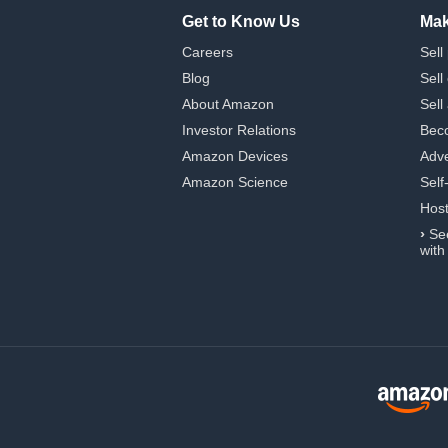
Get to Know Us
Mak
Careers
Sell
Blog
Sell
About Amazon
Sell
Investor Relations
Beco
Amazon Devices
Adve
Amazon Science
Self
Hos
›
Se
with