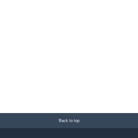
Back to top