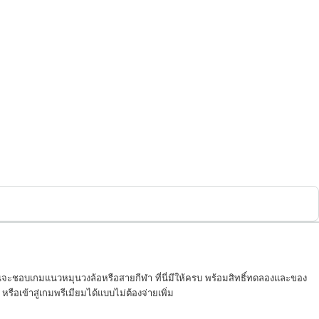
ุณจะชอบเกมแนวหมุนวงล้อหรือสายกีฬา ที่นี่มีให้ครบ พร้อมสิทธิ์ทดลองและของ
หรือเข้าสู่เกมพรีเมียมได้แบบไม่ต้องจ่ายเพิ่ม