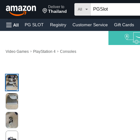
Deliver to
All
Thailand
PG SLOT
Registry
Customer Service
Gift Cards
All
›
›
Video Games
PlayStation 4
Consoles