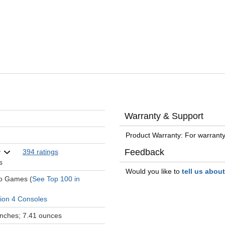
Warranty & Support
Product Warranty: For warranty
Feedback
394 ratings
s
Would you like to
tell us abou
eo Games (
See Top 100 in
tion 4 Consoles
 inches; 7.41 ounces