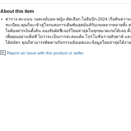
About this item
ตาราง-คะแนน-วอลเลย์บอล-หญิง-คัดเลือก-โอลิมปิก-2024 เริ่มต้นความ
ทะเบียน คุณก็จะเข้าสู่โลกแห่งการเดิมพันสุดมันส์กับเกมหลากหลายทั้ง ส
ไม่ต้องฝากเงินตั้งต้น ลองสัมผัสฟีเจอร์ใหม่ล่าสุดในทุกหมวดเกมได้เลย
เพื่อคุณอย่างเต็มที่ ไม่ว่าจะเป็นการสะสมแต้ม โปรโมชั่นรายสัปดาห์ แล
ได้สมัคร คุณก็สามารถติดตามกิจกรรมอัปเดตและข้อมูลใหม่ล่าสุดได้ง่ายๆ
Report an issue with this product or seller