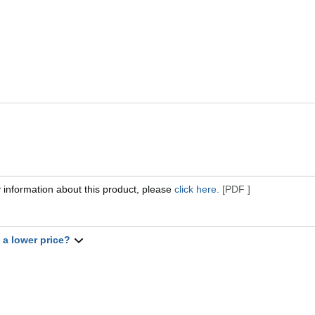
 information about this product, please
click here.
[PDF ]
t a lower price?