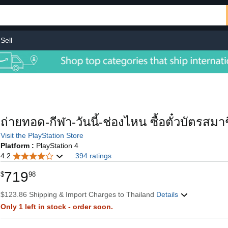
Sell
ถ่ายทอด-กีฬา-วันนี้-ช่องไหน ซื้อตั๋วบัตรสม
Visit the PlayStation Store
Platform :
PlayStation 4
4.2
394 ratings
719
$
98
$123.86 Shipping & Import Charges to Thailand
Details
Only 1 left in stock - order soon.