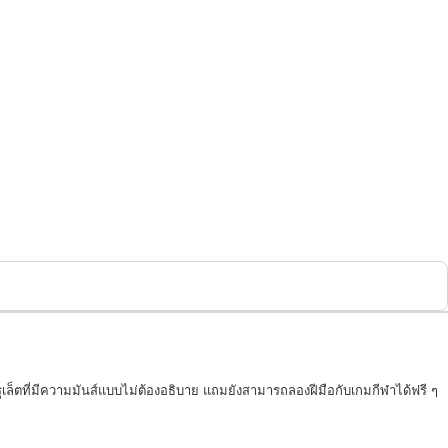
รูเล็ตที่มีความมันส์แบบไม่ต้องอธิบาย แถมยังสามารถลองฝีมือกับเกมกีฬาได้ฟรี ๆ