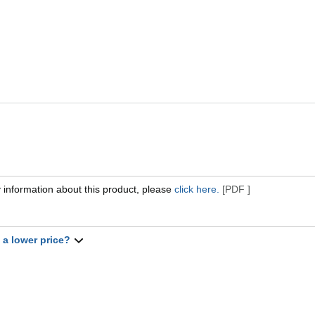
 information about this product, please
click here.
[PDF ]
t a lower price?