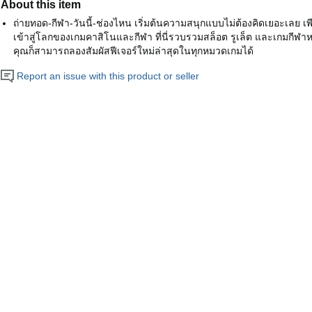
About this item
ถ่ายทอด-กีฬา-วันนี้-ช่องไหน เริ่มต้นความสนุกแบบไม่ต้องคิดเยอะเลย เพ
เข้าสู่โลกของเกมคาสิโนและกีฬา ที่นี่รวบรวมสล็อต รูเล็ต และเกมกีฬา
คุณก็สามารถลองสัมผัสฟีเจอร์ใหม่ล่าสุดในทุกหมวดเกมได้
Report an issue with this product or seller