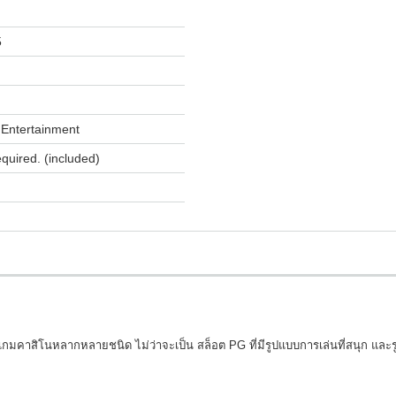
5
Entertainment
equired. (included)
่งเกมคาสิโนหลากหลายชนิด ไม่ว่าจะเป็น สล็อต PG ที่มีรูปแบบการเล่นที่สนุก และ