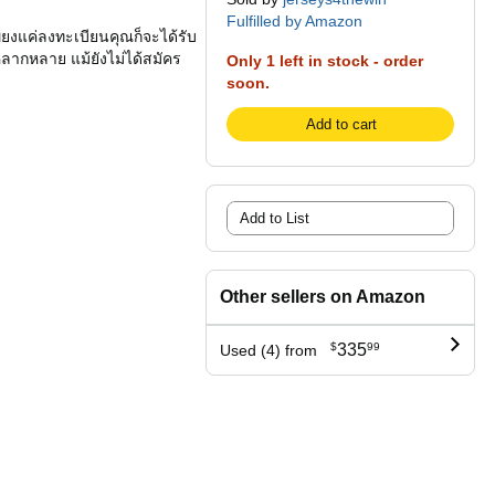
Fulfilled by Amazon
ียงแค่ลงทะเบียนคุณก็จะได้รับ
หลากหลาย แม้ยังไม่ได้สมัคร
Only 1 left in stock - order
soon.
Add to cart
Add to List
Other sellers on Amazon
$
335
99
Used (4) from