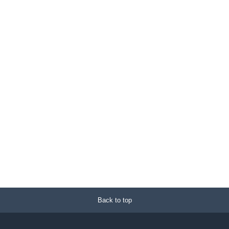
Back to top