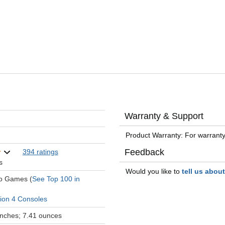
Warranty & Support
Product Warranty: For warranty
Feedback
394 ratings
s
Would you like to
tell us abou
eo Games (
See Top 100 in
tion 4 Consoles
 inches; 7.41 ounces