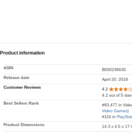
Product information
ASIN
B030236635
Release date
April 20, 2018
Customer Reviews
4.2
4.2 out of 5 star
Best Sellers Rank
#83,477 in Vid
Video Games
)
#116 in
PlaySta
Product Dimensions
14.3 x 4.5 x 17