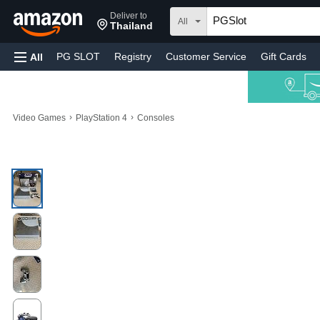
Deliver to
All
Thailand
PG SLOT
Registry
Customer Service
Gift Cards
All
›
›
Video Games
PlayStation 4
Consoles