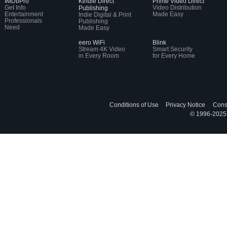
IMDbPro
Kindle Direct
Prime Video Direct
Get Info
Video Distribution
Publishing
Entertainment
Made Easy
Indie Digital & Print
Professionals
Publishing
Need
Made Easy
eero WiFi
Blink
Stream 4K Video
Smart Security
in Every Room
for Every Home
Conditions of Use
Privacy Notice
Cons
© 1996-2025, 