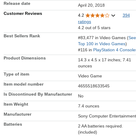
Release date
April 20, 2018
Customer Reviews
4.2
394
ratings
4.2 out of 5 stars
Best Sellers Rank
#83,477 in Video Games (
See
Top 100 in Video Games
)
#116 in
PlayStation 4 Console
Product Dimensions
14.3 x 4.5 x 17 inches; 7.41
ounces
Type of item
Video Game
Item model number
4655518633545
Is Discontinued By Manufacturer
No
Item Weight
7.4 ounces
Manufacturer
Sony Computer Entertainmen
Batteries
2 AA batteries required.
(included)