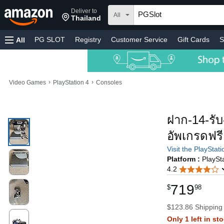
Deliver to
All
Thailand
PG SLOT
Registry
Customer Service
Gift Cards
S
All
›
›
Video Games
PlayStation 4
Consoles
ฝาก-14-รับ
อัพเกรดฟรี
Visit the PlayStat
Platform :
PlaySt
4.2
719
$
98
$123.86 Shipping
Only 1 left in st