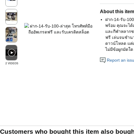
About this ite
ฝาก-14-รับ-100-
พร้อม คุณจะได้
และกีฬาหลากชน
ฟรี เล่นจนชำนา
ดาวน์โหลด แค่เข
ไม่มีข้อผูกมัดใด
Report an issue
2 VIDEOS
Customers who bought this item also bough