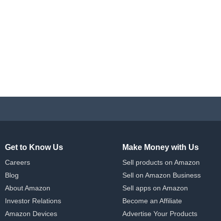
Get to Know Us
Make Money with Us
Careers
Sell products on Amazon
Blog
Sell on Amazon Business
About Amazon
Sell apps on Amazon
Investor Relations
Become an Affiliate
Amazon Devices
Advertise Your Products