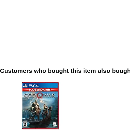
Customers who bought this item also bough