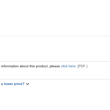
 information about this product, please
click here.
[PDF ]
t a lower price?