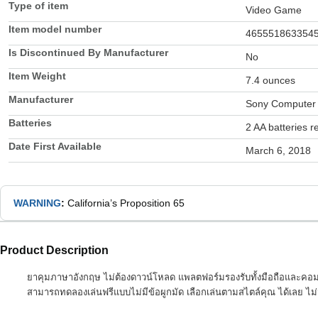
Type of item
Video Game
Item model number
465551863354
Is Discontinued By Manufacturer
No
Item Weight
7.4 ounces
Manufacturer
Sony Computer 
Batteries
2 AA batteries r
Date First Available
March 6, 2018
WARNING
:
California’s Proposition 65
Product Description
ยาคุมภาษาอังกฤษ ไม่ต้องดาวน์โหลด แพลตฟอร์มรองรับทั้งมือถือและคอม 
สามารถทดลองเล่นฟรีแบบไม่มีข้อผูกมัด เลือกเล่นตามสไตล์คุณ ได้เลย ไม่ว่