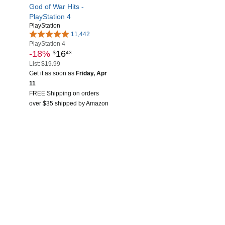
God of War Hits -
PlayStation 4
PlayStation
11,442
PlayStation 4
-18%
16
$
43
List:
$19.99
Get it as soon as
Friday, Apr
11
FREE Shipping on orders
over $35 shipped by Amazon