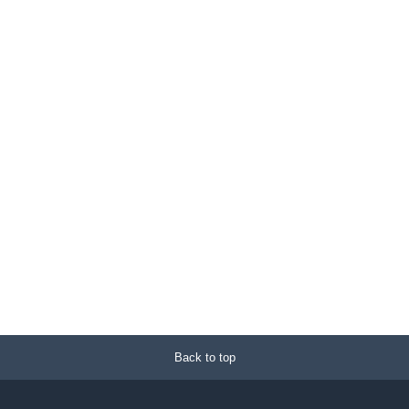
Back to top