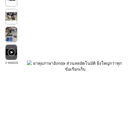
2 VIDEOS