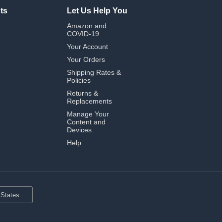
ts
Let Us Help You
Amazon and
COVID-19
Your Account
Your Orders
Shipping Rates &
Policies
Returns &
Replacements
Manage Your
Content and
Devices
Help
 States