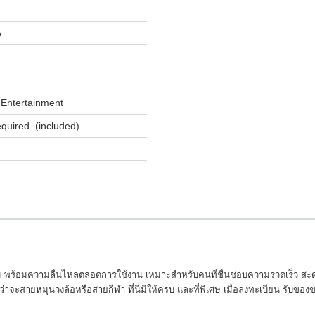
5
Entertainment
equired. (included)
พร้อมความลื่นไหลตลอดการใช้งาน เหมาะสำหรับคนที่ชื่นชอบความรวดเร็ว สะดวก ล
าจะสายหมุนวงล้อหรือสายกีฬา ที่นี่มีให้ครบ และที่พิเศษ เมื่อลงทะเบียน รับของ