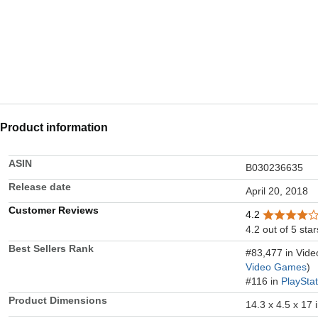
Product information
ASIN
B030236635
Release date
April 20, 2018
Customer Reviews
4.2
4.2 out of 5 star
Best Sellers Rank
#83,477 in Vid
Video Games
)
#116 in
PlaySta
Product Dimensions
14.3 x 4.5 x 17