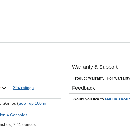
Warranty & Support
Product Warranty: For warranty
Feedback
394 ratings
s
Would you like to
tell us abou
eo Games (
See Top 100 in
tion 4 Consoles
 inches; 7.41 ounces