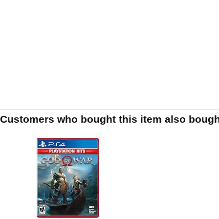
Customers who bought this item also bough