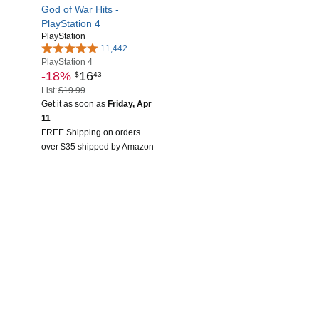
God of War Hits -
PlayStation 4
PlayStation
11,442
PlayStation 4
-18%
16
$
43
List:
$19.99
Get it as soon as
Friday, Apr
11
FREE Shipping on orders
over $35 shipped by Amazon