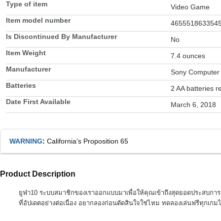
Type of item
Video Game
Item model number
465551863354
Is Discontinued By Manufacturer
No
Item Weight
7.4 ounces
Manufacturer
Sony Computer 
Batteries
2 AA batteries r
Date First Available
March 6, 2018
WARNING
:
California’s Proposition 65
Product Description
ยูฟ่า10 ระบบสมาชิกของเราออกแบบมาเพื่อให้คุณเข้าถึงสุดยอดประสบการณ์ก
ที่อัปเดตอย่างต่อเนื่อง อยากลองก่อนตัดสินใจใช่ไหม ทดลองเล่นฟรีทุกเกมได้ท