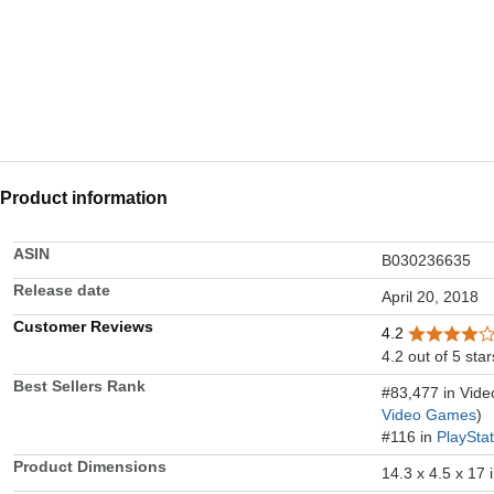
Product information
ASIN
B030236635
Release date
April 20, 2018
Customer Reviews
4.2
4.2 out of 5 star
Best Sellers Rank
#83,477 in Vid
Video Games
)
#116 in
PlaySta
Product Dimensions
14.3 x 4.5 x 17