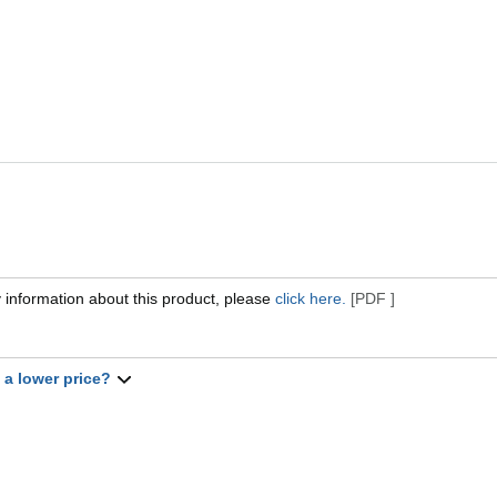
 information about this product, please
click here.
[PDF ]
t a lower price?