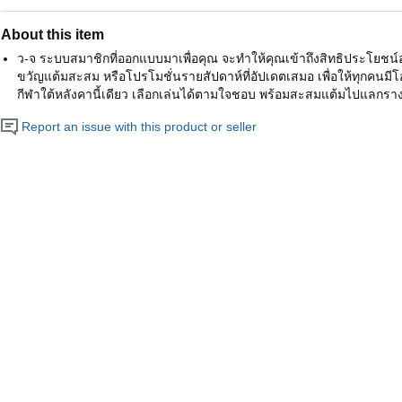
About this item
ว-จ ระบบสมาชิกที่ออกแบบมาเพื่อคุณ จะทำให้คุณเข้าถึงสิทธิประโยชน์อย่
ขวัญแต้มสะสม หรือโปรโมชั่นรายสัปดาห์ที่อัปเดตเสมอ เพื่อให้ทุกคนม
กีฬาใต้หลังคานี้เดียว เลือกเล่นได้ตามใจชอบ พร้อมสะสมแต้มไปแลกร
Report an issue with this product or seller