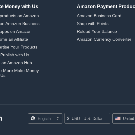
e Money with Us
Amazon Payment Produc
 products on Amazon
Amazon Business Card
 on Amazon Business
Shop with Points
 apps on Amazon
Reload Your Balance
me an Affiliate
Amazon Currency Converter
rtise Your Products
-Publish with Us
t an Amazon Hub
e More Make Money
 Us
English
$
USD - U.S. Dollar
United