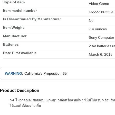
Type of item
Video Game
Item model number
465551863354
Is Discontinued By Manufacturer
No
Item Weight
7.4 ounces
Manufacturer
Sony Computer 
Batteries
2 AA batteries r
Date First Available
March 6, 2018
WARNING
:
California’s Proposition 65
Product Description
ว-จ ไม่ว่าคุณจะชอบเกมแนวหมุนวงล้อหรือสายกีฬา ที่นี่มีให้ครบ พร้อมสิทธิ
ได้แบบไม่ต้องจ่ายเพิ่ม