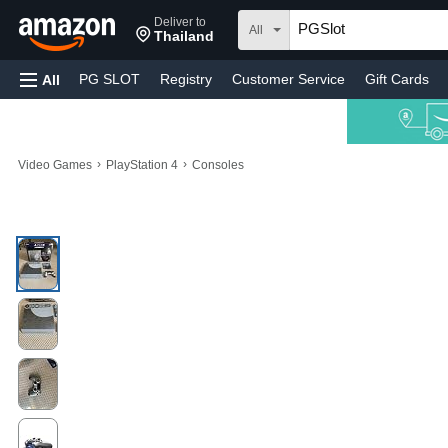
Deliver to
All
Thailand
PG SLOT
Registry
Customer Service
Gift Cards
All
›
›
Video Games
PlayStation 4
Consoles