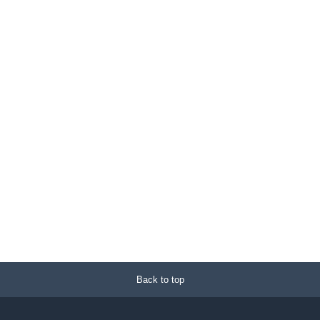
Back to top