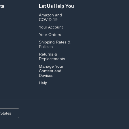
ts
Let Us Help You
Amazon and
COVID-19
Your Account
Your Orders
Shipping Rates &
Policies
Returns &
Replacements
Manage Your
Content and
Devices
Help
 States