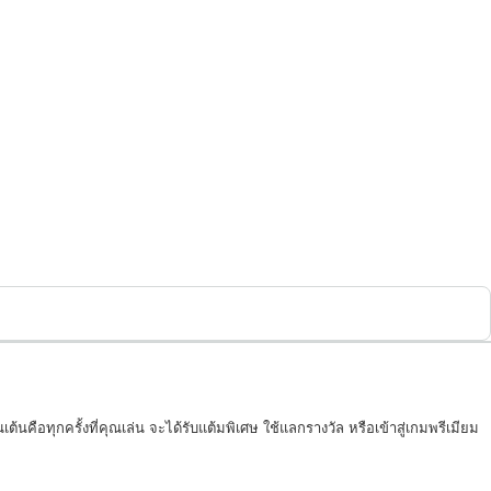
นคือทุกครั้งที่คุณเล่น จะได้รับแต้มพิเศษ ใช้แลกรางวัล หรือเข้าสู่เกมพรีเมียม