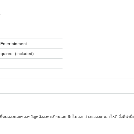
5
Entertainment
equired. (included)
์ทดลองและของขวัญหลังลงทะเบียนเลย นึกไม่ออกว่าจะลองเกมอะไรดี สิ่งที่น่าตื่นเต้