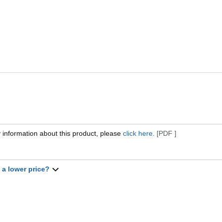
 information about this product, please
click here.
[PDF ]
t a lower price?