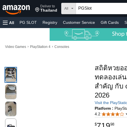
Deliver to
All
Thailand
PG SLOT
Registry
Customer Service
Gift Cards
S
All
›
›
Video Games
PlayStation 4
Consoles
สถิติหวยอ
ทดลองเล่นอ
สำคัญ กับ 
2026
Visit the PlayStat
Platform :
PlaySt
4.2
719
$
98