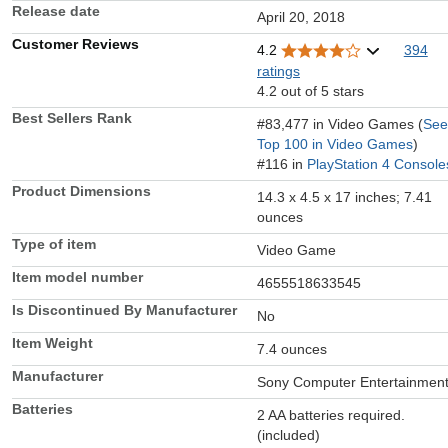
Release date
April 20, 2018
Customer Reviews
4.2
394
ratings
4.2 out of 5 stars
Best Sellers Rank
#83,477 in Video Games (
See
Top 100 in Video Games
)
#116 in
PlayStation 4 Console
Product Dimensions
14.3 x 4.5 x 17 inches; 7.41
ounces
Type of item
Video Game
Item model number
4655518633545
Is Discontinued By Manufacturer
No
Item Weight
7.4 ounces
Manufacturer
Sony Computer Entertainmen
Batteries
2 AA batteries required.
(included)