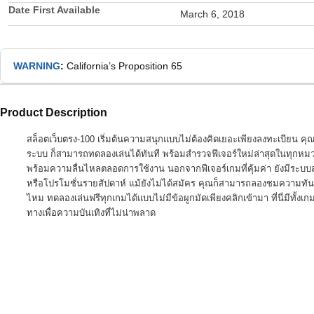
Date First Available
March 6, 2018
WARNING
:
California’s Proposition 65
Product Description
สล็อตเว็บตรง-100 เริ่มต้นความสนุกแบบไม่ต้องคิดเยอะเพียงลงทะเบียน คุณ
ระบบ ก็สามารถทดลองเล่นได้ทันที พร้อมสำรวจฟีเจอร์ใหม่ล่าสุดในทุกห
พร้อมความลื่นไหลตลอดการใช้งาน นอกจากฟีเจอร์เกมที่คุ้มค่า ยังมีระบบส
หรือโปรโมชั่นรายสัปดาห์ แม้ยังไม่ได้สมัคร คุณก็สามารถลองชมความทันสม
ไหม ทดลองเล่นฟรีทุกเกมได้แบบไม่มีข้อผูกมัดเพียงคลิกเข้ามา ที่นี่มีทั
ทางเพื่อความบันเทิงที่ไม่น่าพลาด