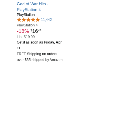
God of War Hits -
PlayStation 4
PlayStation
11,442
PlayStation 4
-18%
16
$
43
List:
$19.99
Get it as soon as
Friday, Apr
11
FREE Shipping on orders
over $35 shipped by Amazon