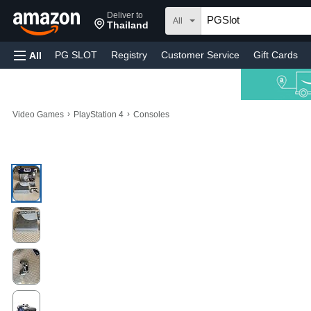
Deliver to
All
Thailand
PG SLOT
Registry
Customer Service
Gift Cards
All
›
›
Video Games
PlayStation 4
Consoles