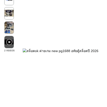
2 VIDEOS