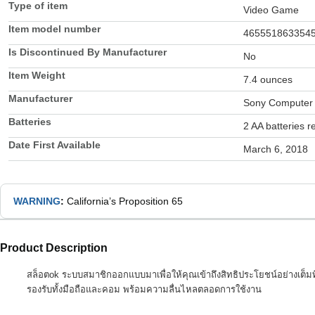
Type of item
Video Game
Item model number
465551863354
Is Discontinued By Manufacturer
No
Item Weight
7.4 ounces
Manufacturer
Sony Computer 
Batteries
2 AA batteries r
Date First Available
March 6, 2018
WARNING
:
California’s Proposition 65
Product Description
สล็อตok ระบบสมาชิกออกแบบมาเพื่อให้คุณเข้าถึงสิทธิประโยชน์อย่างเต็ม
รองรับทั้งมือถือและคอม พร้อมความลื่นไหลตลอดการใช้งาน