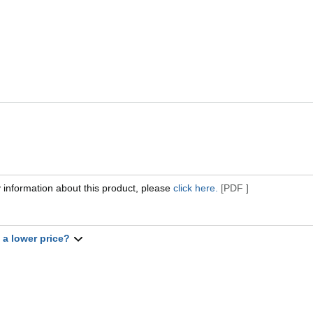
 information about this product, please
click here.
[PDF ]
t a lower price?