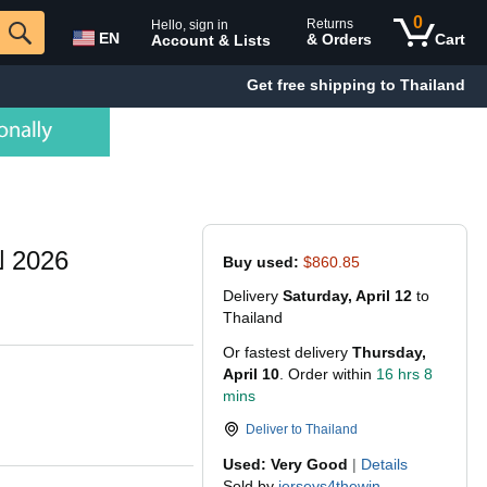
0
Returns
Hello, sign in
EN
& Orders
Cart
Account & Lists
Get free shipping to Thailand
ี 2026
Buy used:
$860.85
Delivery
Saturday, April 12
to
Thailand
Or fastest delivery
Thursday,
April 10
. Order within
16 hrs 8
mins
Deliver to
Thailand
Used: Very Good
|
Details
Sold by
jerseys4thewin