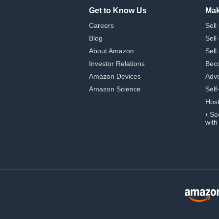
Get to Know Us
Mak
Careers
Sell
Blog
Sell
About Amazon
Sell
Investor Relations
Beco
Amazon Devices
Adve
Amazon Science
Self
Hos
›
Se
with