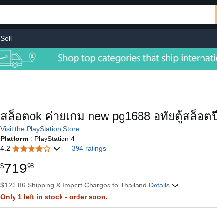
Sell
สล็อตok ค่ายเกม new pg1688 อทัยตู้สล็อตป
Visit the PlayStation Store
Platform :
PlayStation 4
4.2
394 ratings
719
$
98
$123.86 Shipping & Import Charges to Thailand
Details
Only 1 left in stock - order soon.