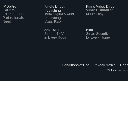
IMDbPro
Kindle Direct
Prime Video Direct
Get Info
Video Distribution
Publishing
Entertainment
Made Easy
Indie Digital & Print
Professionals
Publishing
Need
Made Easy
eero WiFi
Blink
Stream 4K Video
Smart Security
in Every Room
for Every Home
Conditions of Use
Privacy Notice
Cons
© 1996-2025, 