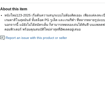
About this item
หนังใหม่123-2025 เริ่มต้นความสนุกแบบไม่ต้องคิดเยอะ เพียงแค่ลงทะเ
เกมคาสิโนสุดมันส์ ทั้งสล็อต PG รูเล็ต และเกมกีฬา ที่หลากหลายรูปแบบ 
นอกจากนี้ แม้ยังไม่ได้สมัครเต็ม ก็สามารถทดลองเล่นได้ทันที บนแพลตฟอร
คอมพิวเตอร์ พร้อมคุณสมบัติใหม่ล่าสุดที่อัพเดตอยู่เสมอ
Report an issue with this product or seller