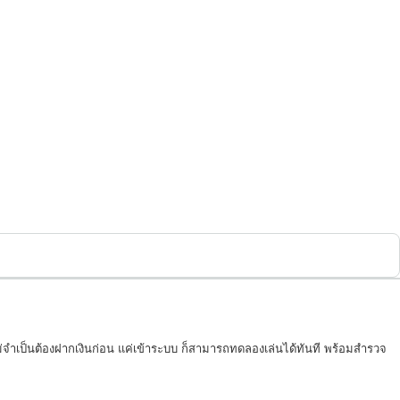
ม่จำเป็นต้องฝากเงินก่อน แค่เข้าระบบ ก็สามารถทดลองเล่นได้ทันที พร้อมสำรวจ