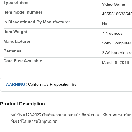
Type of item
Video Game
Item model number
465551863354
Is Discontinued By Manufacturer
No
Item Weight
7.4 ounces
Manufacturer
Sony Computer 
Batteries
2 AA batteries r
Date First Available
March 6, 2018
WARNING
:
California’s Proposition 65
Product Description
หนังใหม่123-2025 เริ่มต้นความสนุกแบบไม่ต้องคิดเยอะ เพียงแค่ลงทะเบีย
ฟีเจอร์ใหม่ล่าสุดในทุกหมวด