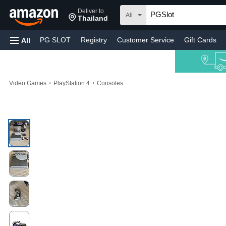
Deliver to
All
Thailand
PG SLOT
Registry
Customer Service
Gift Cards
All
›
›
Video Games
PlayStation 4
Consoles