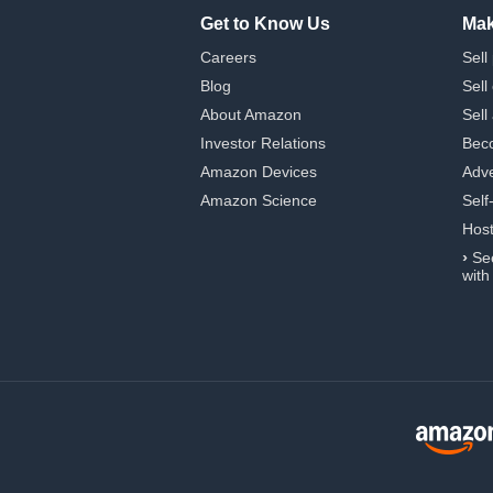
Get to Know Us
Mak
Careers
Sell
Blog
Sell
About Amazon
Sell
Investor Relations
Beco
Amazon Devices
Adve
Amazon Science
Self
Hos
›
Se
with