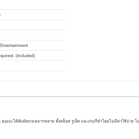
5
Entertainment
equired. (included)
น คุณจะได้สัมผัสเกมหลากหลาย ทั้งสล็อต รูเล็ต และเกมกีฬาโดยไม่มีค่าใช้จ่าย ไ