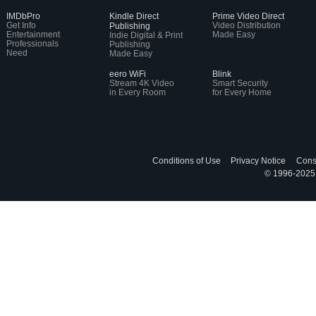
IMDbPro
Kindle Direct
Prime Video Direct
Get Info
Video Distribution
Publishing
Entertainment
Made Easy
Indie Digital & Print
Professionals
Publishing
Need
Made Easy
eero WiFi
Blink
Stream 4K Video
Smart Security
in Every Room
for Every Home
Conditions of Use
Privacy Notice
Cons
© 1996-2025, 