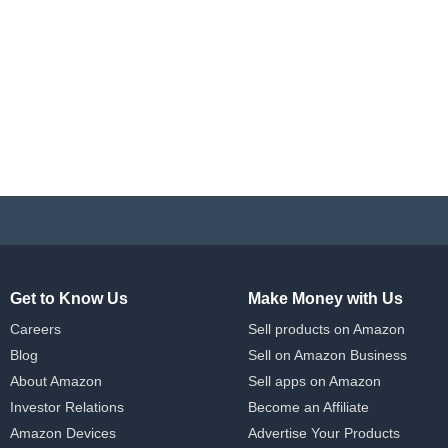
Get to Know Us
Make Money with Us
Careers
Sell products on Amazon
Blog
Sell on Amazon Business
About Amazon
Sell apps on Amazon
Investor Relations
Become an Affiliate
Amazon Devices
Advertise Your Products