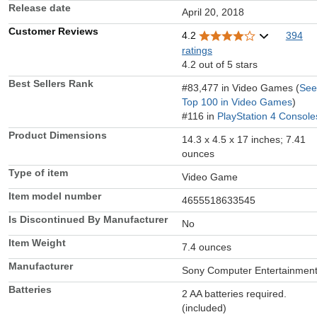
Release date
April 20, 2018
Customer Reviews
4.2
394
ratings
4.2 out of 5 stars
Best Sellers Rank
#83,477 in Video Games (
See
Top 100 in Video Games
)
#116 in
PlayStation 4 Console
Product Dimensions
14.3 x 4.5 x 17 inches; 7.41
ounces
Type of item
Video Game
Item model number
4655518633545
Is Discontinued By Manufacturer
No
Item Weight
7.4 ounces
Manufacturer
Sony Computer Entertainmen
Batteries
2 AA batteries required.
(included)