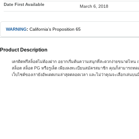
Date First Available
March 6, 2018
WARNING
:
California’s Proposition 65
Product Description
เครดิตฟรีสล็อตไม่ต้องฝาก อยากเริ่มต้นความสนุกที่สะดวกง่ายขนาดไหน เพ
สล็อต สล็อต PG หรือรูเล็ต เพียงลงทะเบียนสมัครสมาชิก คุณก็สามารถท
เว็บไซต์ของเรายังอัพเดตเกมล่าสุดตลอดเวลา และไม่ว่าคุณจะเลือกเล่นบนมื