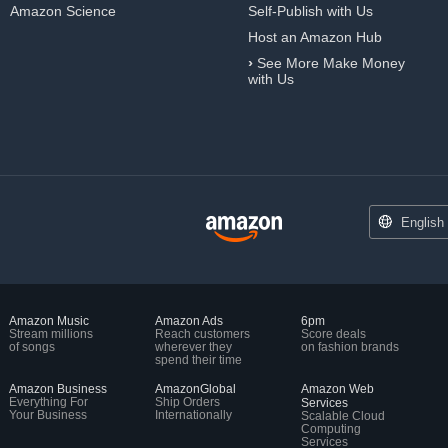
Amazon Science
Self-Publish with Us
Host an Amazon Hub
›
See More Make Money
with Us
English
Amazon Music
Amazon Ads
6pm
Stream millions
Reach customers
Score deals
of songs
wherever they
on fashion brands
spend their time
Amazon Business
AmazonGlobal
Amazon Web
Everything For
Ship Orders
Services
Your Business
Internationally
Scalable Cloud
Computing
Services