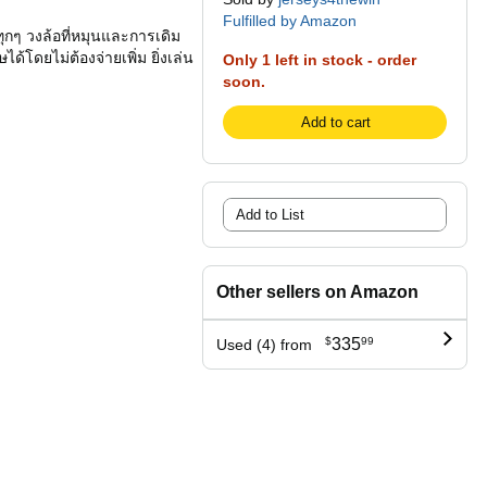
Fulfilled by Amazon
กๆ วงล้อที่หมุนและการเดิม
โดยไม่ต้องจ่ายเพิ่ม ยิ่งเล่น
Only 1 left in stock - order
soon.
Add to cart
Add to List
Other sellers on Amazon
$
335
99
Used (4) from