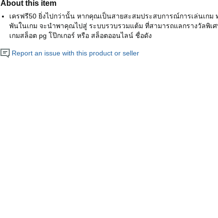
About this item
เครฟรี50 ยิ่งไปกว่านั้น หากคุณเป็นสายสะสมประสบการณ์การเล่นเกม ทุ
พันในเกม จะนำพาคุณไปสู่ ระบบรวบรวมแต้ม ที่สามารถแลกรางวัลพิเศษได้
เกมสล็อต pg โป๊กเกอร์ หรือ สล็อตออนไลน์ ชื่อดัง
Report an issue with this product or seller