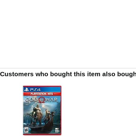
Customers who bought this item also bough