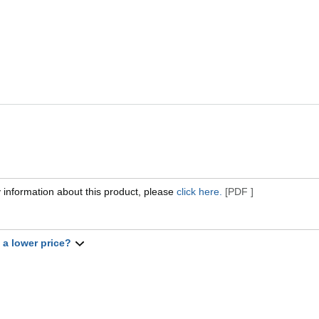
 information about this product, please
click here.
[PDF ]
t a lower price?