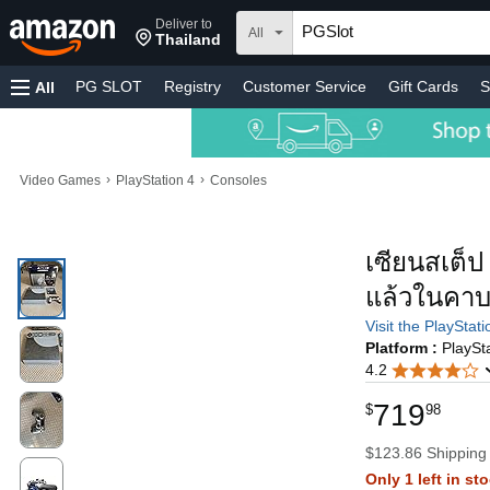
Deliver to
All
Thailand
PG SLOT
Registry
Customer Service
Gift Cards
S
All
›
›
Video Games
PlayStation 4
Consoles
เซียนสเต็ป 
แล้วในคาบ
Visit the PlayStat
Platform :
PlaySt
4.2
719
$
98
$123.86 Shipping
Only 1 left in st