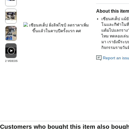
About this ite
เซียนสเต็ป แม้
โนและกีฬาในที่
แต้มไปแลกรางว
ไหม ทดลองเล่นฟร
มา เรายังมีระบบ
กิจกรรมรายวันที
Report an issue
2 VIDEOS
Customers who bought this item also bough