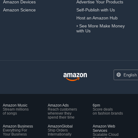
Amazon Devices
Advertise Your Products
Amazon Science
Self-Publish with Us
Host an Amazon Hub
›
See More Make Money
with Us
English
Amazon Music
Amazon Ads
6pm
Stream millions
Reach customers
Score deals
of songs
wherever they
on fashion brands
spend their time
Amazon Business
AmazonGlobal
Amazon Web
Everything For
Ship Orders
Services
Your Business
Internationally
Scalable Cloud