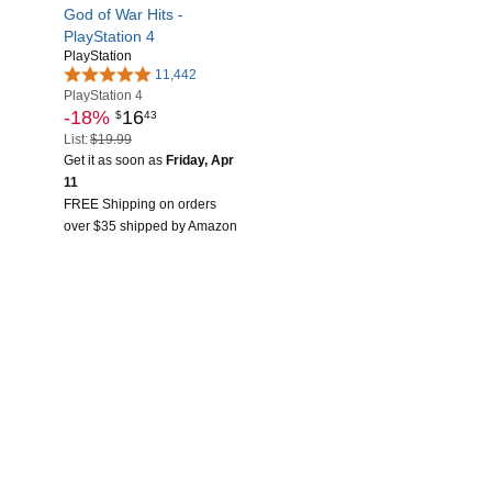
God of War Hits -
PlayStation 4
PlayStation
11,442
PlayStation 4
-18%
16
$
43
List:
$19.99
Get it as soon as
Friday, Apr
11
FREE Shipping on orders
over $35 shipped by Amazon