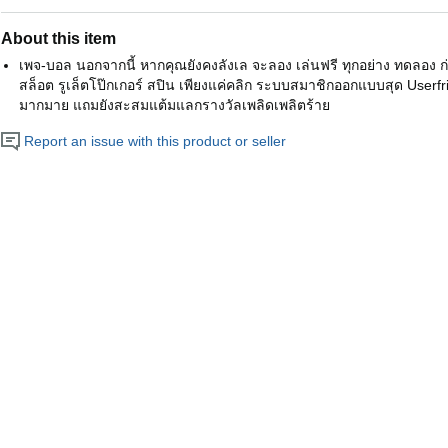
About this item
เพจ-บอล นอกจากนี้ หากคุณยังคงลังเล จะลอง เล่นฟรี ทุกอย่าง ทดลอง ก่อ
สล็อต รูเล็ตโป๊กเกอร์ สปิน เพียงแค่คลิก ระบบสมาชิกออกแบบสุด Userfri
มากมาย แถมยังสะสมแต้มแลกรางวัลเพลิดเพลิตร้าย
Report an issue with this product or seller