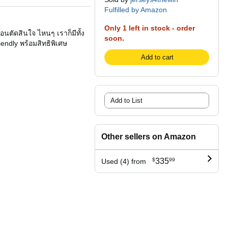
Fulfilled by Amazon
Only 1 left in stock - order
นตัดสินใจ ไหนๆ เราก็มีทั้ง
soon.
endly พร้อมสิทธิพิเศษ
Add to cart
Add to List
Other sellers on Amazon
$
335
99
Used (4) from