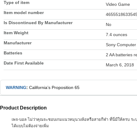
Type of item
Video Game
Item model number
465551863354
Is Discontinued By Manufacturer
No
Item Weight
7.4 ounces
Manufacturer
Sony Computer 
Batteries
2 AA batteries r
Date First Available
March 6, 2018
WARNING
:
California’s Proposition 65
Product Description
เพจ-บอล ไม่ว่าคุณจะชอบเกมแนวหมุนวงล้อหรือสายกีฬา ที่นี่มีให้ครบ ระบบใหม
ได้แบบไม่ต้องจ่ายเพิ่ม