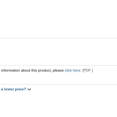
 information about this product, please
click here.
[PDF ]
t a lower price?