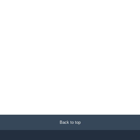
Back to top