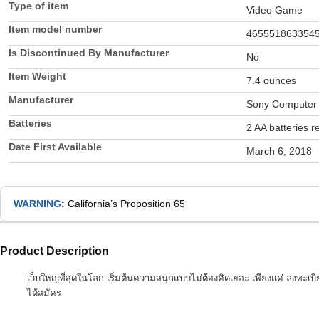
Type of item
Video Game
Item model number
465551863354
Is Discontinued By Manufacturer
No
Item Weight
7.4 ounces
Manufacturer
Sony Computer 
Batteries
2 AA batteries r
Date First Available
March 6, 2018
WARNING
:
California’s Proposition 65
Product Description
เว็บใหญ่ที่สุดในโลก เริ่มต้นความสนุกแบบไม่ต้องคิดเยอะ เพียงแค่ ลงทะเบ
ได้สมัคร