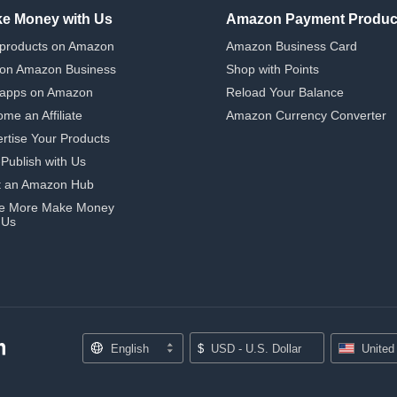
e Money with Us
Amazon Payment Produc
 products on Amazon
Amazon Business Card
 on Amazon Business
Shop with Points
 apps on Amazon
Reload Your Balance
me an Affiliate
Amazon Currency Converter
rtise Your Products
-Publish with Us
t an Amazon Hub
e More Make Money
 Us
English
$
USD - U.S. Dollar
United