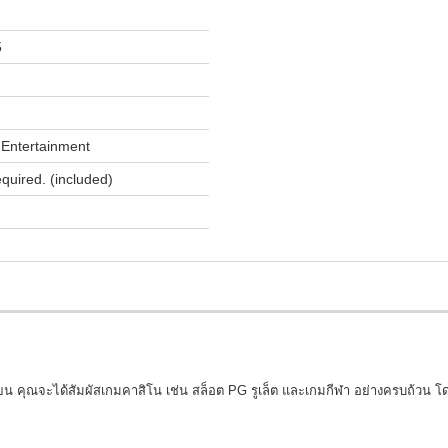
5
Entertainment
equired. (included)
ียน คุณจะได้สัมผัสเกมคาสิโน เช่น สล็อต PG รูเล็ต และเกมกีฬา อย่างครบถ้วน โดย