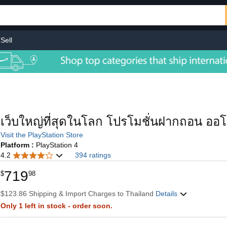
Sell
เว็บใหญ่ที่สุดในโลก โปรโมชั่นฝากถอน ออโ
Visit the PlayStation Store
Platform :
PlayStation 4
4.2
394 ratings
719
$
98
$123.86 Shipping & Import Charges to Thailand
Details
Only 1 left in stock - order soon.