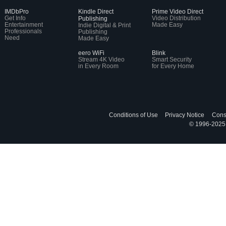
IMDbPro
Kindle Direct
Prime Video Direct
Get Info
Video Distribution
Publishing
Entertainment
Made Easy
Indie Digital & Print
Professionals
Publishing
Need
Made Easy
eero WiFi
Blink
Stream 4K Video
Smart Security
in Every Room
for Every Home
Conditions of Use
Privacy Notice
Cons
© 1996-2025, 