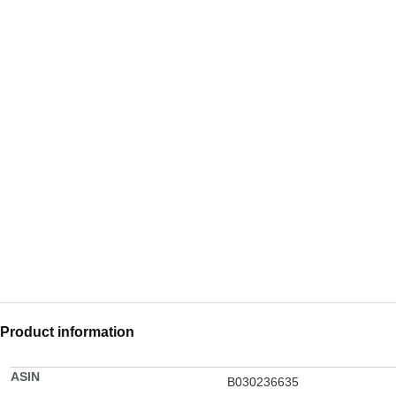
Product information
ASIN
B030236635