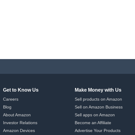
Get to Know Us
Make Money with Us
Careers
Sell products on Amazon
Blog
Sell on Amazon Business
About Amazon
Sell apps on Amazon
Investor Relations
Become an Affiliate
Amazon Devices
Advertise Your Products