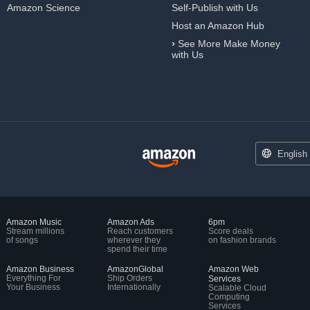
Amazon Science
Self-Publish with Us
Host an Amazon Hub
›
See More Make Money
with Us
English
Amazon Music
Amazon Ads
6pm
Stream millions
Reach customers
Score deals
of songs
wherever they
on fashion brands
spend their time
Amazon Business
AmazonGlobal
Amazon Web
Everything For
Ship Orders
Services
Your Business
Internationally
Scalable Cloud
Computing
Services