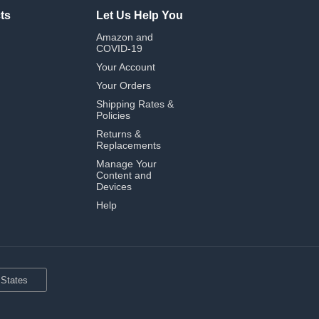
ts
Let Us Help You
Amazon and
COVID-19
Your Account
Your Orders
Shipping Rates &
Policies
Returns &
Replacements
Manage Your
Content and
Devices
Help
 States