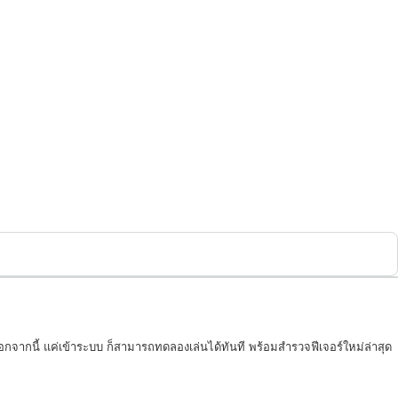
อกจากนี้ แค่เข้าระบบ ก็สามารถทดลองเล่นได้ทันที พร้อมสำรวจฟีเจอร์ใหม่ล่าสุด