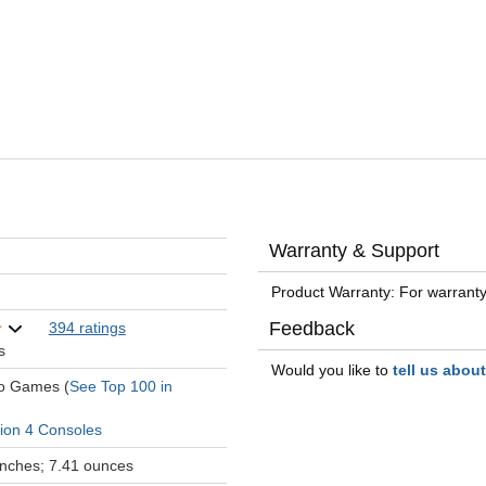
Warranty & Support
Product Warranty: For warranty
Feedback
394 ratings
s
Would you like to
tell us abou
eo Games (
See Top 100 in
tion 4 Consoles
 inches; 7.41 ounces