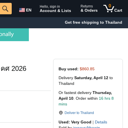
0
Returns
Hello, sign in
EN
& Orders
Cart
Account & Lists
Get free shipping to Thailand
ี คศ 2026
Buy used:
$860.85
Delivery
Saturday, April 12
to
Thailand
Or fastest delivery
Thursday,
April 10
. Order within
16 hrs 8
mins
Deliver to
Thailand
Used: Very Good
|
Details
Sold by
jerseys4thewin