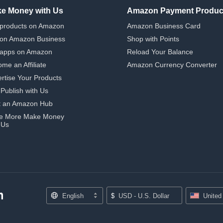
e Money with Us
Amazon Payment Produc
 products on Amazon
Amazon Business Card
 on Amazon Business
Shop with Points
 apps on Amazon
Reload Your Balance
me an Affiliate
Amazon Currency Converter
rtise Your Products
-Publish with Us
t an Amazon Hub
e More Make Money
 Us
English
$
USD - U.S. Dollar
United