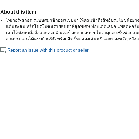
About this item
ไทเกอร์-สล็อต ระบบสมาชิกออกแบบมาให้คุณเข้าถึงสิทธิประโยชน์อย่างเต
แต้มสะสม หรือโปรโมชั่นรายสัปดาห์สุดพิเศษ ที่อัปเดตเสมอ แพลตฟอร์ม
เล่นได้ทั้งบนมือถือและคอมพิวเตอร์ สะดวกสบาย ไม่ว่าคุณจะชื่นชอบเ
สามารถเล่นได้ครบถ้วนที่นี่ พร้อมสิทธิ์ทดลองเล่นฟรี และของขวัญหลัง
Report an issue with this product or seller