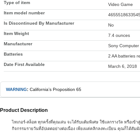
Type of item
Video Game
Item model number
465551863354
Is Discontinued By Manufacturer
No
Item Weight
7.4 ounces
Manufacturer
Sony Computer 
Batteries
2 AA batteries r
Date First Available
March 6, 2018
WARNING
:
California’s Proposition 65
Product Description
ไทเกอร์-สล็อต ทุกครั้งที่คุณเล่น จะได้รับแต้มพิเศษ ใช้แลกรางวัล หรือเข
กิจกรรมรายวันที่อัปเดตอย่างต่อเนื่อง เพียงแค่คลิกลงทะเบียน คุณก็ได