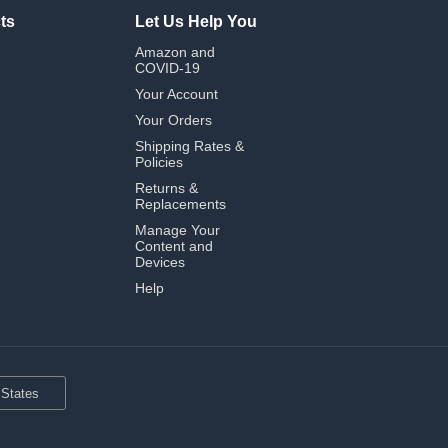
ts
Let Us Help You
Amazon and
COVID-19
Your Account
Your Orders
Shipping Rates &
Policies
Returns &
Replacements
Manage Your
Content and
Devices
Help
 States