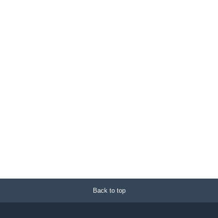
Back to top