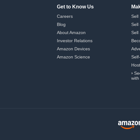
Get to Know Us
Mak
Careers
Sell
Blog
Sell
About Amazon
Sell
Investor Relations
Beco
Amazon Devices
Adve
Amazon Science
Self
Hos
›
Se
with