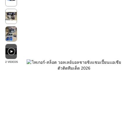
2 VIDEOS