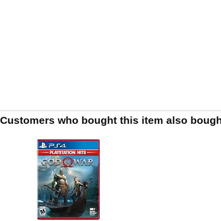
Customers who bought this item also bough