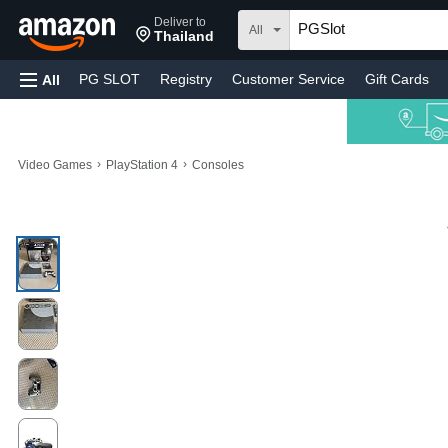
Deliver to
All
Thailand
PG SLOT
Registry
Customer Service
Gift Cards
All
›
›
Video Games
PlayStation 4
Consoles