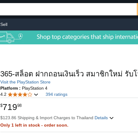
Sell
365-สล็อต ฝากถอนเงินเร็ว สมาชิกใหม่ รั
Visit the PlayStation Store
Platform :
PlayStation 4
4.2
394 ratings
719
$
98
$123.86 Shipping & Import Charges to Thailand
Details
Only 1 left in stock - order soon.