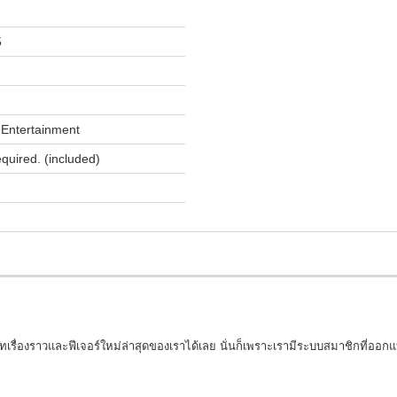
5
Entertainment
equired. (included)
ทเรื่องราวและฟีเจอร์ใหม่ล่าสุดของเราได้เลย นั่นก็เพราะเรามีระบบสมาชิกที่ออกแ