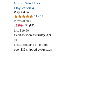
God of War Hits -
PlayStation 4
PlayStation
11,442
PlayStation 4
-18%
16
$
43
List:
$19.99
Get it as soon as
Friday, Apr
11
FREE Shipping on orders
over $35 shipped by Amazon