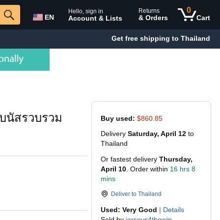
0
Returns
Hello, sign in
EN
& Orders
Cart
Account & Lists
Get free shipping to Thailand
บโบนัสรวบรวม
Buy used:
$860.85
Delivery
Saturday, April 12
to
Thailand
Or fastest delivery
Thursday,
April 10
. Order within
16 hrs 8
mins
Deliver to
Thailand
Used: Very Good
|
Details
Sold by
jerseys4thewin