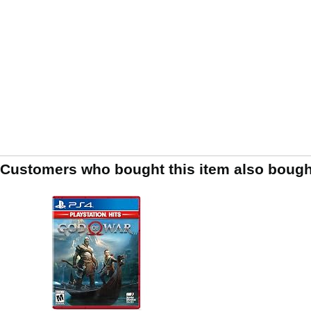
Customers who bought this item also bough