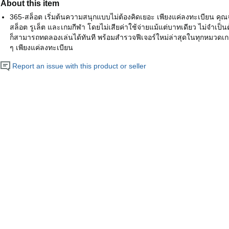
About this item
365-สล็อต เริ่มต้นความสนุกแบบไม่ต้องคิดเยอะ เพียงแค่ลงทะเบียน คุณ
สล็อต รูเล็ต และเกมกีฬา โดยไม่เสียค่าใช้จ่ายแม้แต่บาทเดียว ไม่จำเป็
ก็สามารถทดลองเล่นได้ทันที พร้อมสำรวจฟีเจอร์ใหม่ล่าสุดในทุกหมวดเกม
ๆ เพียงแค่ลงทะเบียน
Report an issue with this product or seller