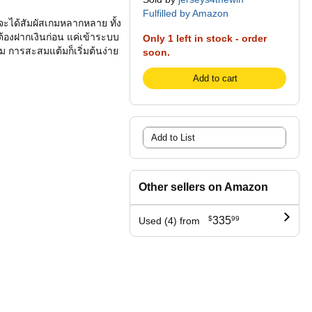
Fulfilled by Amazon
จะได้สัมผัสเกมหลากหลาย ทั้ง
นต้องฝากเงินก่อน แค่เข้าระบบ
Only 1 left in stock - order
 การสะสมแต้มก็เริ่มต้นง่าย
soon.
Add to cart
Add to List
Other sellers on Amazon
$
335
99
Used (4) from