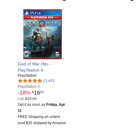
God of War Hits -
PlayStation 4
PlayStation
11,442
PlayStation 4
-18%
16
$
43
List:
$19.99
Get it as soon as
Friday, Apr
11
FREE Shipping on orders
over $35 shipped by Amazon