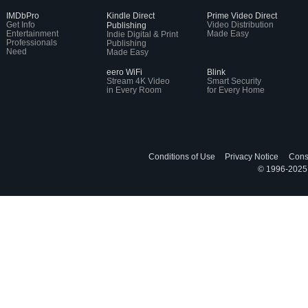
IMDbPro
Kindle Direct
Prime Video Direct
Get Info
Video Distribution
Publishing
Entertainment
Made Easy
Indie Digital & Print
Professionals
Publishing
Need
Made Easy
eero WiFi
Blink
Stream 4K Video
Smart Security
in Every Room
for Every Home
Conditions of Use
Privacy Notice
Cons
© 1996-2025, 