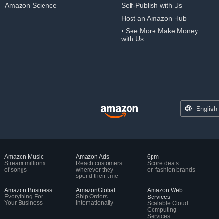
Amazon Science
Self-Publish with Us
Host an Amazon Hub
›
See More Make Money
with Us
English
Amazon Music
Amazon Ads
6pm
Stream millions
Reach customers
Score deals
of songs
wherever they
on fashion brands
spend their time
Amazon Business
AmazonGlobal
Amazon Web
Everything For
Ship Orders
Services
Your Business
Internationally
Scalable Cloud
Computing
Services