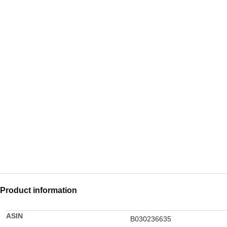
Product information
ASIN
B030236635