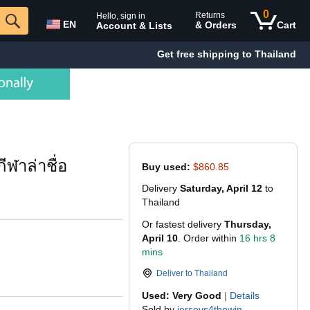
0
Returns
Hello, sign in
EN
& Orders
Cart
Account & Lists
Get free shipping to Thailand
ีฬาล่าชื่อ
Buy used:
$860.85
Delivery
Saturday, April 12
to
Thailand
Or fastest delivery
Thursday,
April 10
. Order within
16 hrs 8
mins
Deliver to
Thailand
Used: Very Good
|
Details
Sold by
jerseys4thewin