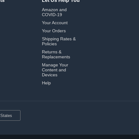
ts
Let Us Help You
Amazon and
COVID-19
Your Account
Your Orders
Shipping Rates &
Policies
Returns &
Replacements
Manage Your
Content and
Devices
Help
 States