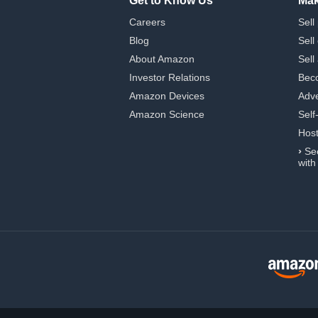
Get to Know Us
Mak
Careers
Sell
Blog
Sell
About Amazon
Sell
Investor Relations
Beco
Amazon Devices
Adve
Amazon Science
Self
Hos
›
Se
with