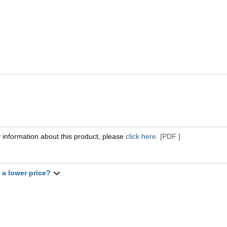
 information about this product, please
click here.
[PDF ]
t a lower price?