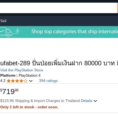
Sell
ufabet-289 ปั่นป่อยเพิ่มเงินฝาก 80000 บาท ก
Visit the PlayStation Store
Platform :
PlayStation 4
4.2
394 ratings
719
$
98
$123.86 Shipping & Import Charges to Thailand
Details
Only 1 left in stock - order soon.