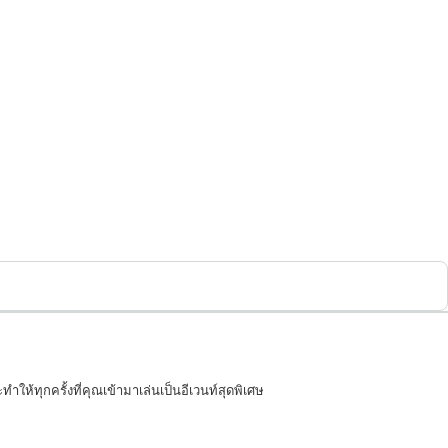
ำให้ทุกครั้งที่คุณเข้ามาเล่นเป็นอีเวนท์สุดพิเศษ