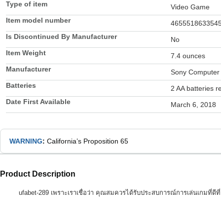
Type of item
Video Game
Item model number
465551863354
Is Discontinued By Manufacturer
No
Item Weight
7.4 ounces
Manufacturer
Sony Computer 
Batteries
2 AA batteries r
Date First Available
March 6, 2018
WARNING
:
California’s Proposition 65
Product Description
ufabet-289 เพราะเราเชื่อว่า คุณสมควรได้รับประสบการณ์การเล่นเกมที่ดีที่สุ