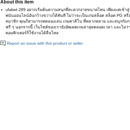
About this item
ufabet-289 อยากเริ่มต้นความสนุกที่สะดวกง่ายขนาดไหน เพียงแค่เข้าสู
พนันออนไลน์อันกว้างขวางได้ทันที ไม่ว่าจะเป็นเกมสล็อต สล็อต PG หรือ
สมาชิก คุณก็สามารถทดลองเล่น เกมคาสิโน ที่หลากหลาย และสนุกกับ
ฟรี ๆ นอกจากนี้ เว็บไซต์ของเรายังอัพเดตเกมล่าสุดตลอดเวลา และไม่ว่
คอมพิวเตอร์ก็ใช้งานได้ลื่นไหล
Report an issue with this product or seller