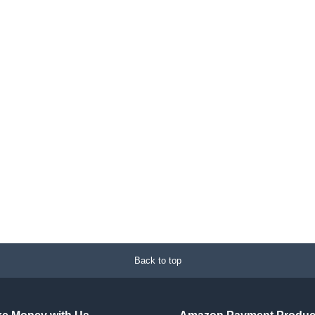
Back to top