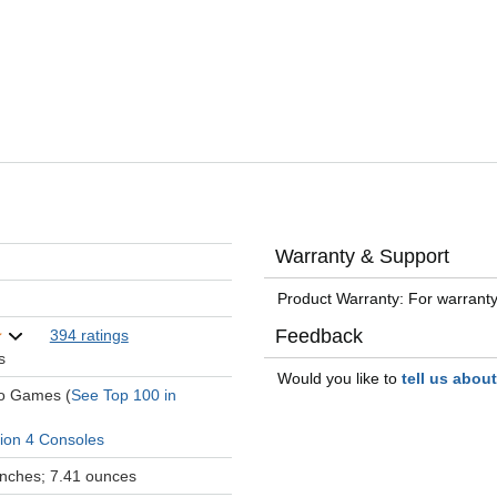
Warranty & Support
Product Warranty: For warranty
Feedback
394 ratings
s
Would you like to
tell us abou
eo Games (
See Top 100 in
tion 4 Consoles
 inches; 7.41 ounces