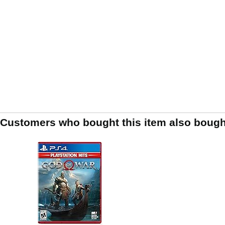
Customers who bought this item also bough