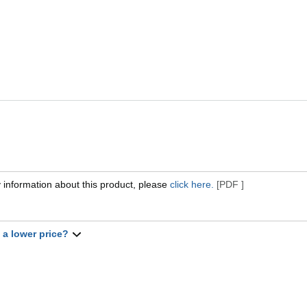
 information about this product, please
click here.
[PDF ]
t a lower price?