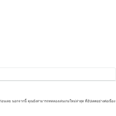
ก่อนเลย นอกจากนี้ คุณยังสามารถทดลองเล่นเกมใหม่ล่าสุด ที่อัปเดตอย่างต่อเนื่อง