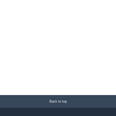
Back to top