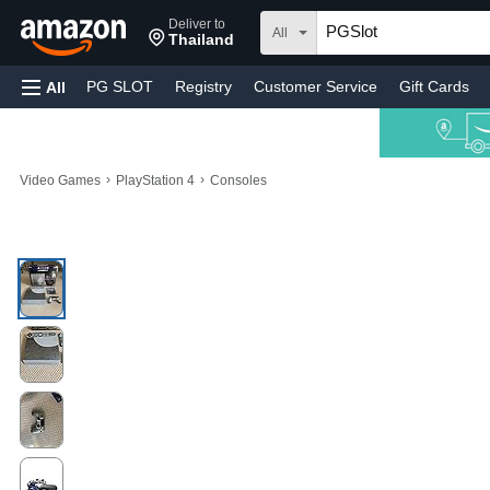
Deliver to
All
Thailand
PG SLOT
Registry
Customer Service
Gift Cards
All
›
›
Video Games
PlayStation 4
Consoles